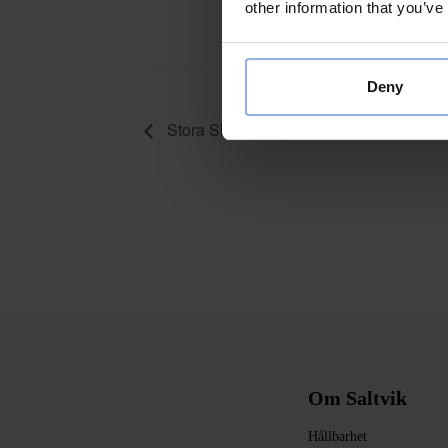
other information that you’ve
Aktiviteter fö
Familjeaktivi
Deny
Stora Skumpartyt
Om Saltvik
Hållbarhet