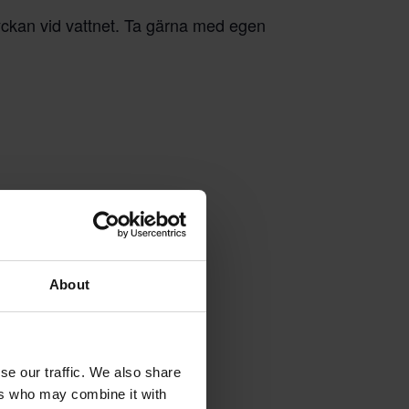
yckan vid vattnet. Ta gärna med egen
About
se our traffic. We also share
ers who may combine it with