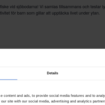
ske vid sjöbodarna! Vi samlas tillsammans och testar l
itet för barn som gillar att upptäcka livet under ytan.
Details
e content and ads, to provide social media features and to analy
 our site with our social media, advertising and analytics partn