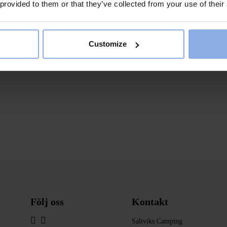
 provided to them or that they’ve collected from your use of their
r barn
,
tet
Customize
Följ oss
Kontakt
Saltviks Camping