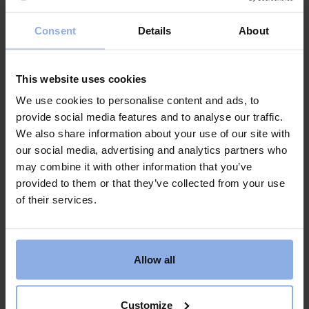
Consent
Details
About
This website uses cookies
We use cookies to personalise content and ads, to
provide social media features and to analyse our traffic.
We also share information about your use of our site with
Idag
our social media, advertising and analytics partners who
Kommande
Kommande
Välj datum
may combine it with other information that you’ve
provided to them or that they’ve collected from your use
of their services.
Allow all
List of events in
Customize