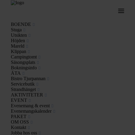
BOENDE
Stuga
Utsikten
Home
Archive by Category "Familjeaktivitet"
Höjden
Mareld
Klippan
Campingtomt
Säsongsplats
Bokningsinfo
ÄTA
1 evenemang har hittats.
Bistro Tjurpannan
Servicebutik
Strandhänget
AKTIVITETER
EVENT
Evenemang & event
Evenemangskalender
PAKET
OM OSS
Kontakt
Jobba hos oss