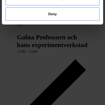
Photo View
Deny
Galna Professorn och hans experimentverkstad
aug
8
Galna Professorn och
hans experimentverkstad
13:00
–
14:00