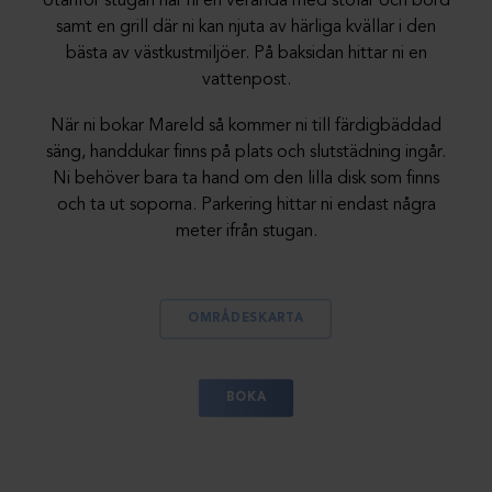
Utanför stugan har ni en veranda med stolar och bord
samt en grill där ni kan njuta av härliga kvällar i den
bästa av västkustmiljöer. På baksidan hittar ni en
vattenpost.
När ni bokar Mareld så kommer ni till färdigbäddad
säng, handdukar finns på plats och slutstädning ingår.
Ni behöver bara ta hand om den lilla disk som finns
och ta ut soporna. Parkering hittar ni endast några
meter ifrån stugan.
OMRÅDESKARTA
BOKA