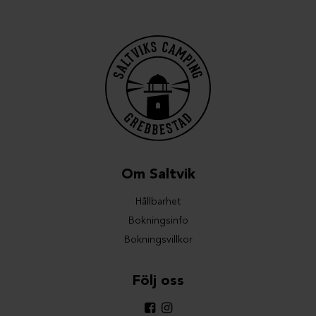
Slutstäd ingår
Bestick
Tallrikar
Vinglas
Bäddat vid ankomst
Täcken och kuddar
Utemöbler
Wi-Fi
Handdukar
Om Saltvik
Hållbarhet
Bokningsinfo
Bokningsvillkor
Följ oss