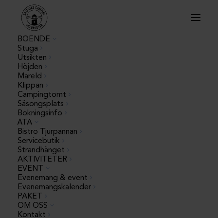
BOENDE
Stuga
Utsikten
Höjden
Mareld
Klippan
Campingtomt
Säsongsplats
Bokningsinfo
ÄTA
Bistro Tjurpannan
Servicebutik
Strandhänget
AKTIVITETER
EVENT
Evenemang & event
Evenemangskalender
PAKET
Ni är bara två
OM OSS
Kontakt