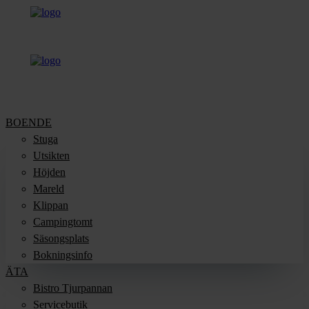
BOENDE
Stuga
Utsikten
Höjden
Mareld
Klippan
Campingtomt
Säsongsplats
Bokningsinfo
ÄTA
Bistro Tjurpannan
Servicebutik