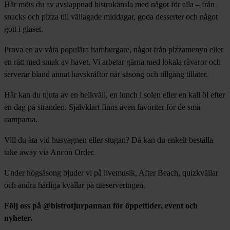
Här möts du av avslappnad bistrokänsla med något för alla – från
snacks och pizza till vällagade middagar, goda desserter och något
gott i glaset.
Prova en av våra populära hamburgare, något från pizzamenyn eller
en rätt med smak av havet. Vi arbetar gärna med lokala råvaror och
serverar bland annat havskräftor när säsong och tillgång tillåter.
Här kan du njuta av en helkväll, en lunch i solen eller en kall öl efter
en dag på stranden. Självklart finns även favoriter för de små
camparna.
Vill du äta vid husvagnen eller stugan? Då kan du enkelt beställa
take away via Ancon Order.
Under högsäsong bjuder vi på livemusik, After Beach, quizkvällar
och andra härliga kvällar på uteserveringen.
Följ oss på @bistrotjurpannan för öppettider, event och
nyheter.