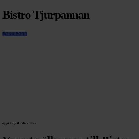
Bistro Tjurpannan
BOKA BORD
öppet april - december