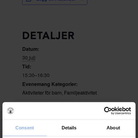
DETALJER
Datum:
30 juli
Tid:
15:30–16:30
Evenemang Kategorier:
Aktiviteter för barn
,
Familjeaktivitet
PLATS
Sjöbodarna
Consent
Details
About
Saltvik 7
+ Google Map