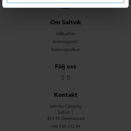
Om Saltvik
Hållbarhet
Bokningsinfo
Bokningsvillkor
Följ oss
Kontakt
Saltviks Camping
Saltvik 1
457 95 Grebbestad
+46 525 212 49