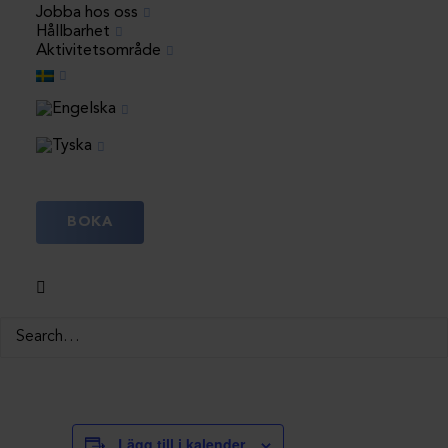
Krabbelurklubben
Jobba hos oss
Hållbarhet
30 juli, 15:30
–
16:30
Aktivitetsområde
Krabbfiske med Krabbelurklubben
Häng med Krabbelurklubben på krabbfiske
vid sjöbodarna! Vi samlas tillsammans och
testar lyckan vid vattnet. Ta gärna med
egen hink, håv och krabbmete. En mysig
BOKA
aktivitet för barn som gillar att upptäcka
livet under ytan.
Samling:
Vid sjöbodarna
Ta med:
Hink, håv och krabbmete
Passar för:
Barn och familjer
Lägg till i kalender