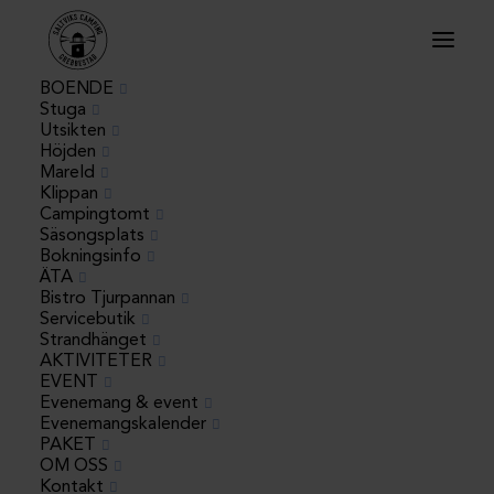
BOENDE
Stuga
Utsikten
Höjden
Mareld
Klippan
Campingtomt
Säsongsplats
Bokningsinfo
« Alla Evenemang
ÄTA
Bistro Tjurpannan
Servicebutik
Detta evenemang har redan ägt
Strandhänget
AKTIVITETER
rum.
EVENT
Evenemang & event
Krabbfiske med
Evenemangskalender
PAKET
OM OSS
Kontakt