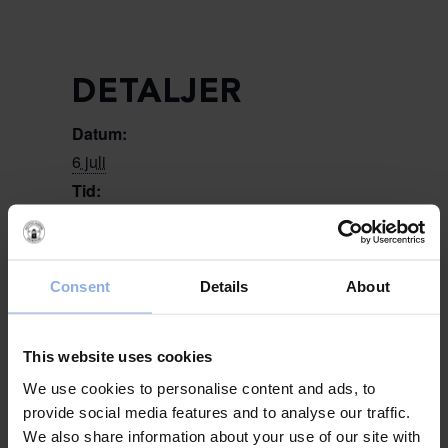
DETALJER
Datum:
6 juli
Tid:
14:00–18:00
Evenemang Kategorier:
Aktiviteter för barn
,
Familjeaktivitet
Consent
Details
About
Evenemang Tags:
barnaktivitet
,
Campingkul
,
Gatufesten
This website uses cookies
Webbplats:
www.campingkul.se
We use cookies to personalise content and ads, to
provide social media features and to analyse our traffic.
We also share information about your use of our site with