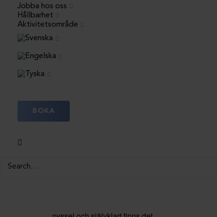
Jobba hos oss
Hållbarhet
Aktivitetsområde
Gatufesten! Ett koncept som är
en självklarhet i alla små
holländska städer. Det kanske
inte alltid är exakt en gata men
en yta vi fyller med allt du kan
förvänta dig finns på ett riktigt kul
kalas. Är det inte en speciell
BOKA
känsla när alla kan mötas på en
gemensam positiv plats såsom
en gatufest? Unga som äldre,
hundar som katter, alla är
välkomna på vår gatufest! Vi
skapar stämning och glädje med
hjälp av musik, spel,
överraskningar, ballongfigurer,
pyssel och självklart finns det