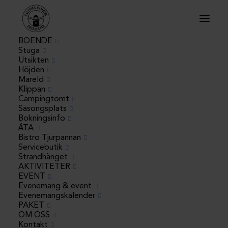
BOENDE
Stuga
Utsikten
Höjden
Mareld
Klippan
Campingtomt
Säsongsplats
Bokningsinfo
« Alla Evenemang
ÄTA
Bistro Tjurpannan
Servicebutik
Detta evenemang har redan ägt
Strandhänget
AKTIVITETER
rum.
EVENT
Evenemang & event
Gatufesten
Evenemangskalender
PAKET
OM OSS
6 juli, 14:00
–
18:00
Kontakt