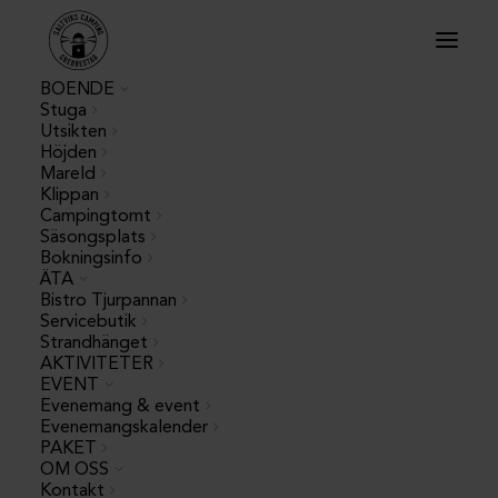
BOENDE
Stuga
Utsikten
Höjden
Mareld
Klippan
Campingtomt
Säsongsplats
Bokningsinfo
ÄTA
Bistro Tjurpannan
Servicebutik
Strandhänget
AKTIVITETER
EVENT
Evenemang & event
Evenemangskalender
PAKET
OM OSS
Pyjamaspartyt
Kontakt