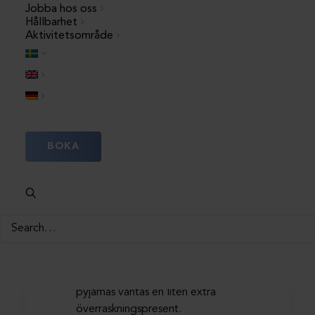
Jobba hos oss
Hållbarhet
Aktivitetsområde
Pyjamaspartyt är en mångsidig
kvällsaktivitet som passar alla
barn och föräldrar som gillar att
mysa. Upptäck kul stationer och
aktiviteter så som, sagostund
(varje camping har en unik saga),
pyjamascatwalk, danslekar,
BOKA
nagellackshörnet och andra kul
överraskningar. Tillsammans
skapar vi en kväll fylld av
gemenskap, och vem vet, kanske
hittar du till och med en ny
kompis under kvällen?
Alla som kommer uppklädda i sin
pyjamas väntas en liten extra
överraskningspresent.