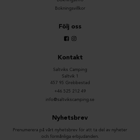
Bokningsinfo
Bokningsvillkor
Följ oss
Kontakt
Saltviks Camping
Saltvik 1
457 95 Grebbestad
+46 525 212 49
info@saltvikscamping.se
Nyhetsbrev
Prenumerera på vårt nyhetsbrev för att ta del av nyheter
och förmånliga erbjudanden.