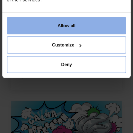
Allow all
Customize
Galna Professorn
Deny
by saltviks_camping