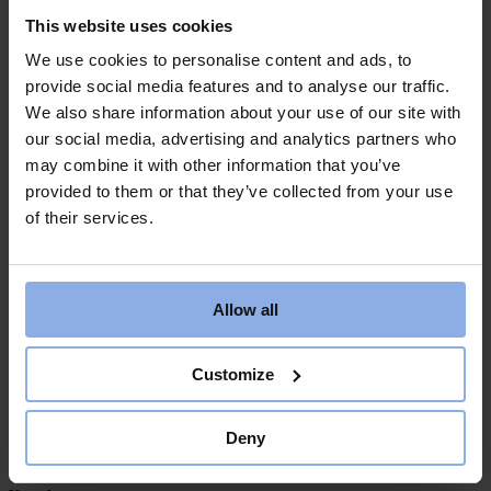
Denna information gör det möjligt för oss att utveckla, optimera och
This website uses cookies
förbättra sidan för en ännu bättre upplevelse.
We use cookies to personalise content and ads, to
provide social media features and to analyse our traffic.
Mer om cookies
We also share information about your use of our site with
our social media, advertising and analytics partners who
Vill du veta mer om cookies rekommenderar vi att du besöker
Mina
may combine it with other information that you’ve
Cookies
.
provided to them or that they’ve collected from your use
Har du frågor om Everenergy och cookies kan du höra av dig till oss
of their services.
på
info@saltvikscamping.se
Om Saltvik
Allow all
Hållbarhet
Customize
Bokningsinfo
Bokningsvillkor
Deny
Följ oss