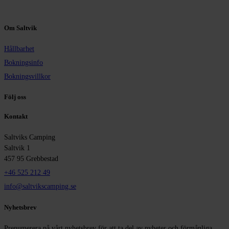
Om Saltvik
Hållbarhet
Bokningsinfo
Bokningsvillkor
Följ oss
Kontakt
Saltviks Camping
Saltvik 1
457 95 Grebbestad
+46 525 212 49
info@saltvikscamping.se
Nyhetsbrev
Prenumerera på vårt nyhetsbrev för att ta del av nyheter och förmånliga