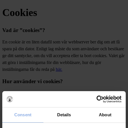
Cookies
Vad är ”cookies”?
En cookie är en liten datafil som vår webbserver ber dig om att få
spara på din dator. Enligt lag måste du som användare och besökare
ge ditt samtycke, om du vill acceptera eller ta bort cookies. Valet går
att göra i inställningarna för din webbläsare, hur du gör
inställningarna får du reda på
här.
Hur använder vi cookies?
Vi använder cookies för att kunna ge dig som besöker
saltvikscamping.se en bättre upplevelse. En del cookies används för
att samla statistik om antalet besökare. Sidan inhämtar även
information om vilket operativsystem och vilken webbläsare, samt
Consent
Details
About
vilka versioner av dessa, som besökarna använder, hur sidorna
används och vilka sidor som är populära och mindre populära, etc.