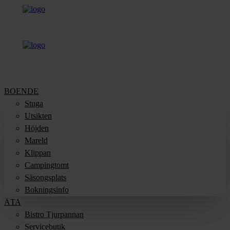
BOENDE
Stuga
Utsikten
Höjden
Mareld
Klippan
Campingtomt
Säsongsplats
Bokningsinfo
ÄTA
Bistro Tjurpannan
Servicebutik