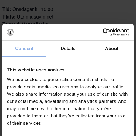
Tid:
Onsdagar kl. 10.00
Plats:
Utomhusgymmet
Ta med:
Vattenflaska
Passar för:
Vuxna och barn som vill träna tillsammans
Föranmälan krävs.
Consent
Details
About
This website uses cookies
Lägg till i kalender
We use cookies to personalise content and ads, to
provide social media features and to analyse our traffic.
We also share information about your use of our site with
our social media, advertising and analytics partners who
DETALJER
PLATS
may combine it with other information that you’ve
provided to them or that they’ve collected from your use
Utegymmet
of their services.
Datum:
Saltvik 7
8 juli