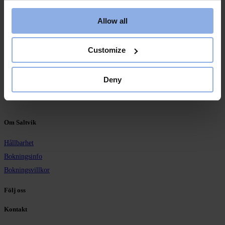
Grebbestad
,
45795
Sverige
+
Tid:
Google Map
11:00–12:00
Allow all
Visa Plats-webbplats
Evenemang Kategori:
Träning
Customize
Pyamaspartyt
Superlabyrinten
Deny
Om Saltvik
Hållbarhet
Bokningsinfo
Bokningsvillkor
Följ oss
Kontakt