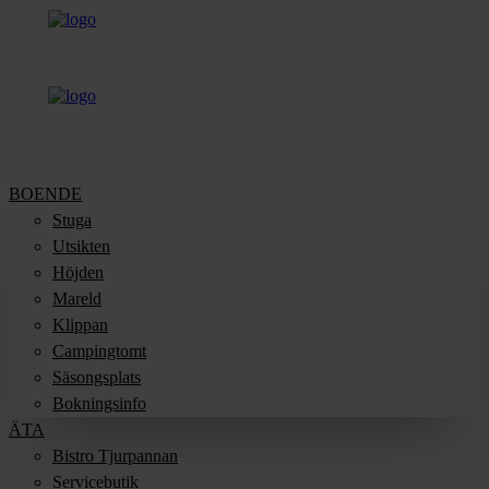
BOENDE
Stuga
Utsikten
Höjden
Mareld
Klippan
Campingtomt
Säsongsplats
Bokningsinfo
ÄTA
Bistro Tjurpannan
Servicebutik