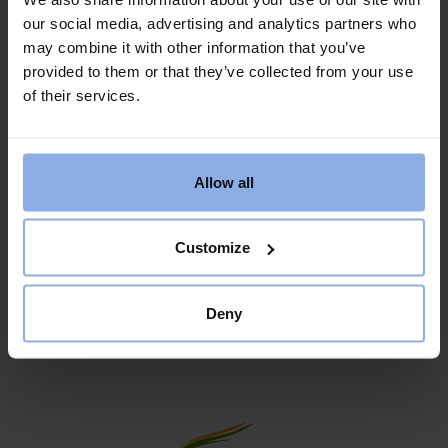
457 95 Grebbestad
our social media, advertising and analytics partners who
+46 525 212 49
may combine it with other information that you’ve
info@saltvikscamping.se
provided to them or that they’ve collected from your use
of their services.
Nyhetsbrev
Prenumerera på vårt nyhetsbrev för att ta del av nyheter
Allow all
och förmånliga erbjudanden.
Customize
Deny