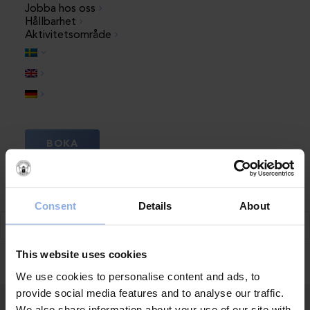
Jobba hos oss
Hållbarhet
Aktivitetsområde
Om Saltvik
Hållbarhet
Bokningsinfo
BOKA
Bokningsvillkor
Följ oss
Consent
Details
About
This website uses cookies
Kontakt
We use cookies to personalise content and ads, to
Saltviks Camping
provide social media features and to analyse our traffic.
Saltvik 1
We also share information about your use of our site with