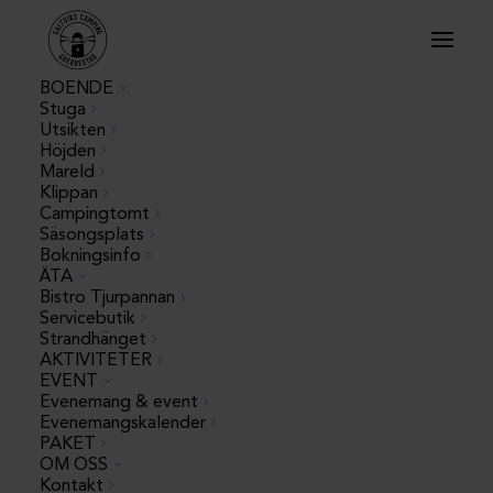
BOENDE
Stuga
404
Utsikten
Höjden
Mareld
Kunde inte hitta sidan
Klippan
Campingtomt
Säsongsplats
Bokningsinfo
TILL STARTSIDAN
ÄTA
Bistro Tjurpannan
Servicebutik
Strandhänget
AKTIVITETER
EVENT
Evenemang & event
Evenemangskalender
PAKET
OM OSS
Kontakt