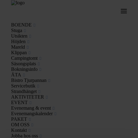
BOENDE
Stuga
Utsikten
404
Höjden
Mareld
Kunde inte hitta sidan
Klippan
Campingtomt
Säsongsplats
Bokningsinfo
ÄTA
TILL STARTSIDAN
Bistro Tjurpannan
Servicebutik
Strandhänget
AKTIVITETER
EVENT
Evenemang & event
Evenemangskalender
PAKET
OM OSS
Kontakt
Om Saltvik
Jobba hos oss