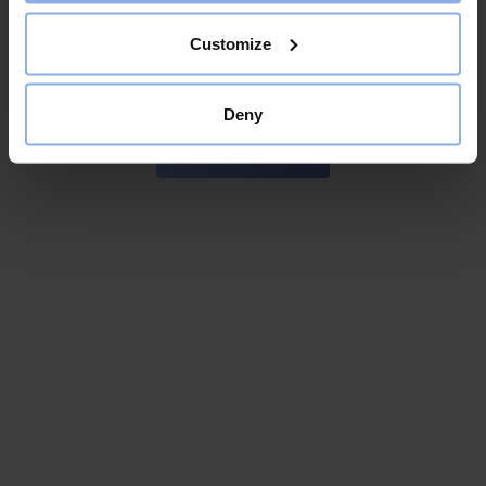
Prenumerera på vårt nyhetsbrev för att ta del av nyheter och
förmånliga erbjudanden.
Customize
Deny