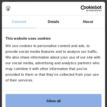
Hållbarhet
Hållbarhet
Aktivitetsområde
Bokningsinfo
Bokningsvillkor
Consent
Details
About
Följ oss
This website uses cookies
We use cookies to personalise content and ads, to
BOKA
provide social media features and to analyse our traffic.
Kontakt
We also share information about your use of our site with
our social media, advertising and analytics partners who
Saltviks Camping
may combine it with other information that you’ve
Saltvik 1
457 95 Grebbestad
provided to them or that they’ve collected from your use
of their services.
+46 525 212 49
info@saltvikscamping.se
Nyhetsbrev
Allow all