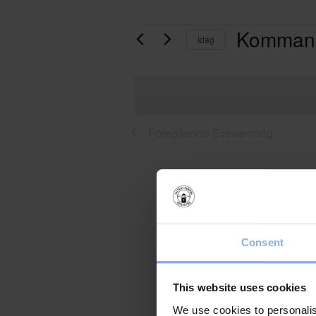
Komman
Evenemang
Idag
Välj
datum
List
Föregående
Evenemang
of
events
in
Photo
Consent
View
This website uses cookies
We use cookies to personalis