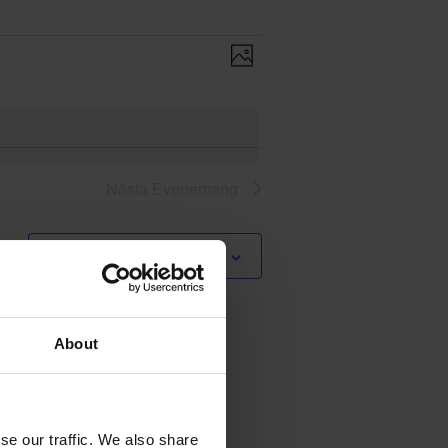
Evenemang
Vy-
Foto
vynavigering
navigering
Nästa
Evenemang
Prenumerera på kalender
About
se our traffic. We also share