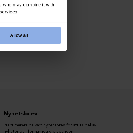
ers who may combine it with
 services.
Allow all
Nyhetsbrev
Prenumerera på vårt nyhetsbrev för att ta del av
nyheter och förmånliga erbjudanden.