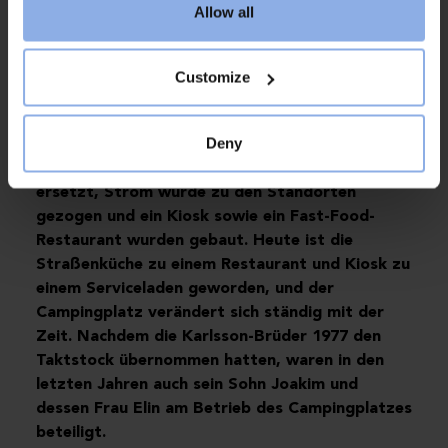
Bedarf an Einrichtungen. Die Fischerbrüder Erik
Allow all
und Axel Karlsson, die in der Gegend lebten,
richteten Kaltwasserduschen und
Trockentoiletten ein. Im Laufe der Jahre stieg
Customize
die Zahl der Besucher und der Bedarf an
Komfort wurde immer größer: Kaltwasser
Deny
wurde durch warmes Wasser ersetzt,
Trockentoiletten wurden durch Wassertoiletten
ersetzt, Strom wurde zu den Standorten
gezogen und ein Kiosk sowie ein Fast-Food-
Restaurant wurden gebaut. Heute ist die
Straßenküche zu einem Restaurant und Kiosk zu
einem Serviceladen geworden, und der
Campingplatz verändert sich ständig mit der
Zeit. Nachdem die Karlsson-Brüder 1977 den
Taktstock übernommen hatten, waren in den
letzten Jahren auch sein Sohn Joakim und
dessen Frau Elin am Betrieb des Campingplatzes
beteiligt.