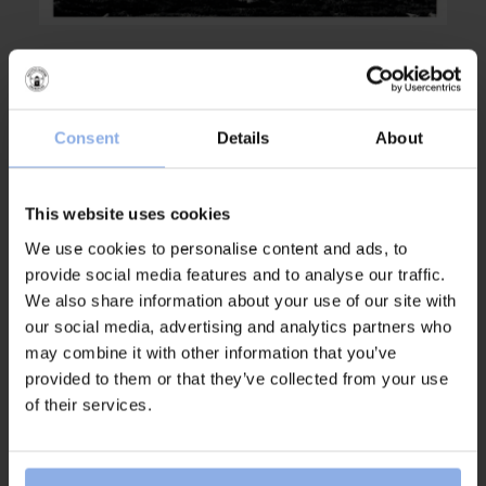
Consent
Details
About
DIE GESCHICHTE VON SALTVIK
Von schwedischen Soldaten zu
This website uses cookies
Campinggästen
We use cookies to personalise content and ads, to
provide social media features and to analyse our traffic.
We also share information about your use of our site with
Während des Zweiten Weltkriegs waren
our social media, advertising and analytics partners who
schwedische Soldaten im heutigen
may combine it with other information that you’ve
Naturschutzgebiet Tjurpannan stationiert. Sie
provided to them or that they’ve collected from your use
verliebten sich in die fantastische Umgebung
of their services.
und brachten nach Kriegsende ihre Familien
hierher und schlugen ihre Zelte auf. Je mehr
Menschen kamen, desto größer stieg der