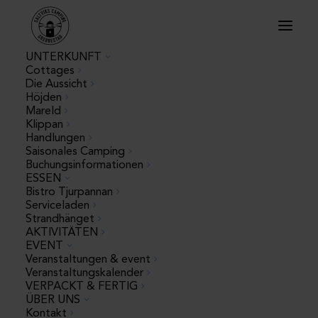
UNTERKUNFT
Cottages
Die Aussicht
Höjden
Mareld
Klippan
Handlungen
Saisonales Camping
Buchungsinformationen
ESSEN
Bistro Tjurpannan
Serviceladen
Strandhänget
AKTIVITÄTEN
EVENT
Veranstaltungen & event
Ein herzlicher Empfang
Veranstaltungskalender
VERPACKT & FERTIG
in Saltvik
ÜBER UNS
Kontakt