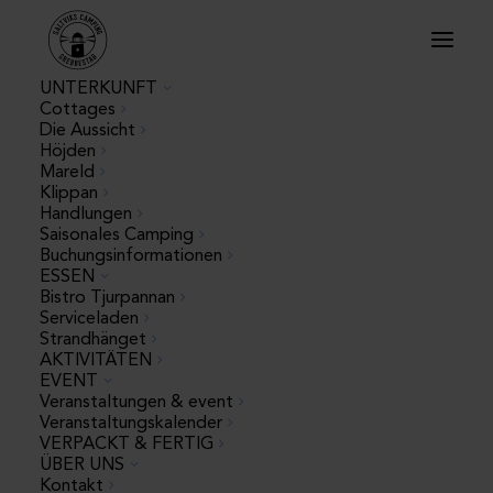
UNTERKUNFT
Cottages
Die Aussicht
Höjden
Mareld
Klippan
Handlungen
Saisonales Camping
Buchungsinformationen
ESSEN
« Alle Veranstaltungen
Bistro Tjurpannan
Serviceladen
Strandhänget
Diese Veranstaltung hat bereits
AKTIVITÄTEN
EVENT
stattgefunden.
Veranstaltungen & event
Veranstaltungskalender
VERPACKT & FERTIG
Die große
ÜBER UNS
Kontakt