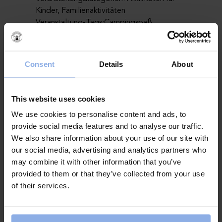
Kinder
,
Familienaktivitäten
Veranstaltung-Tags:
Campingspaß
,
Kinderaktivitäten
,
Schaum-Party
Website:
WWW.CAMPINGKUL.SE
Consent
Details
About
Veranstaltungsort
This website uses cookies
Stranden
We use cookies to personalise content and ads, to
Veranstalter
provide social media features and to analyse our traffic.
We also share information about your use of our site with
our social media, advertising and analytics partners who
Campingkul
may combine it with other information that you’ve
Veranstalter-Website anzeigen
provided to them or that they’ve collected from your use
of their services.
«
Yoga
Krabbfiske med Krabbelurklubben
»