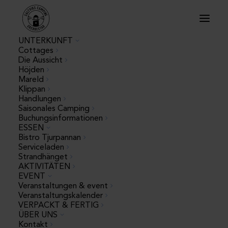
UNTERKUNFT
Cottages
Die Aussicht
Höjden
Anstehend
Veranstaltungen
Veransta
Ansicht
Mareld
Foto
Klippan
Datum
Ansichte
Handlungen
Navigat
List
auswählen.
Saisonales Camping
Navigat
Buchungsinformationen
of
ESSEN
Bistro Tjurpannan
Veranstaltungen
Serviceladen
Strandhänget
in
AKTIVITÄTEN
EVENT
16:30
–
17:30
Photo
AUG.
Veranstaltungen & event
7
Ansiktsmålning &
Veranstaltungskalender
View
jättesåpbubblor
VERPACKT & FERTIG
ÜBER UNS
Kontakt