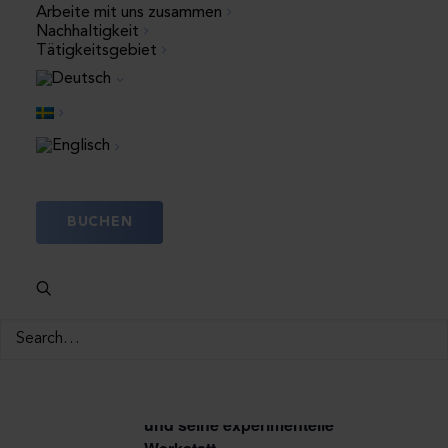
Arbeite mit uns zusammen
Nachhaltigkeit
Tätigkeitsgebiet
18:00
–
19:00
AUG.
7
MusikQuiz
BUCHEN
13:00
–
14:00
AUG.
8
Der verrückte Professor
und seine experimentelle